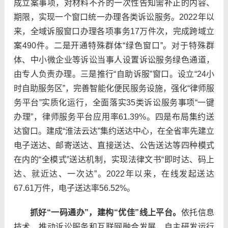
成立案事项，对材料不齐的一次性告知需补正的内容、
期限，实现一个窗口统一办理各类诉讼服务。2022年以
来，全域诉服窗口办理各项事务17万件次，完成跨域立
案490件。二是开通特殊群体“绿色窗口”。对于特殊群
体、中小微企业等诉讼当事人设置诉讼服务绿色通道，
由专人负责办理。三是推行“自助诉服”窗口。设立“24小
时自助服务区”，完善智能化便民服务设施，强化“律师服
务平台”实质化运行，全面落实35类诉讼服务事项“一键
办理”，律师服务平台应用率61.39%。四是布局集约送
达窗口。建成“淮法云达”集约送达中心，在全省率先建立
电子送达、邮寄送达、直接送达、公告送达等四种模式
在内的“全模式”送达机制，实现法律文书“即时达、码上
达、就近达、一次达”。2022年以来，在线发起送达
67.61万件，电子送达率56.52%。
抓好“一码通办”，建构“优佳”线上平台。
依托信息
技术，推动诉讼服务和互联网融合发展，自主研发运行