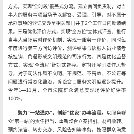
方式，实现“全时段”覆盖式分流。建立首问负责制，对当
事人的服务事项当场予以解答、受理、引导，对不属于
承办事项的登记交办至相关部门并于2个工作日内反馈结
果。三是优化评价方式，实现“全方位”立体式评查。推行
当事人当场实时评价机制，实现一服务一评价，同时每
年度进行第三方回访评价，测评结果与诉服人员业绩考
核挂钩，倒逼形成文明规范的司法行为。四是优化监督
方式，实现“全流程”针对式督导。定期开展司法作风督
导，对于司法作风不文明、不规范、不高效、不公正等
问题进行常态化整治，诉讼窗口服务文明度逐步提升。
今年1—11月，全市法院群众满意度现场评价好评率
100%。
聚力“一站通办”，创新“优家”办事流程。
以服务群
众“第一站”的责任担当，重新整合立案指引、材料收转、
预约法官、转办交办、风险告知等事务，按照群众满意