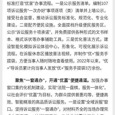
标准打造“优家”办事流程。一是公示服务清单。编制107
项诉讼服务“一次办好”事项逐项（类）清单并上墙公示，
接受社会监督，推动诉讼服务标准化、规范化、专业化
建设。二是配齐便民设施。全面提档升级便民服务区，
公示“诉讼服务十项承诺”，并免费提供各种形式的文书样
本、格式诉状等办事辅助工具。三是优化普法方式。建
设智能化模拟诉讼体验中心，形象化、可视化展示诉讼
流程。在诉服休息区播放普法视频，并制作“优+”服务手
提袋，方便当事人随时随地查看使用。2022年以来，“优
+”导诉员累计向当事人发放“优+”服务手提袋3万余份。
聚焦“一窗通办”，开通“优嘉”便捷通道。
加强办事
窗口集约化机制建设，实现“法院一盘棋，服务一体化”，
以社会评价“优嘉”为目标，为群众提供普惠均等、便捷高
效、智能精准的高品质诉讼服务。一是设置“全域诉服”窗
口。坚持诉讼服务“一窗通办”，对材料齐全的当场办理完