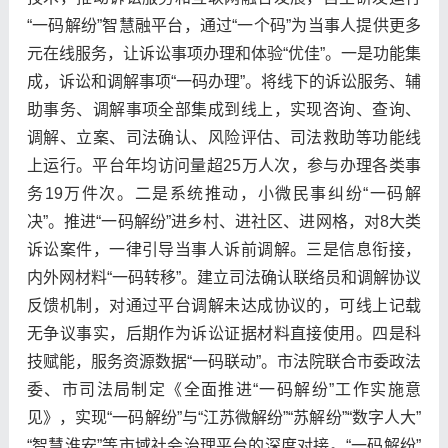
“一码解纷”智慧融平台，通过“一个码”为当事人提供更多
元在线服务，让诉讼事项办理和体验“优佳”。一是功能集
成，诉讼和调解事项“一码办理”。将线下的诉讼服务、辅
助事务、调解事项全部集成到线上，实现咨询、查询、
调解、立案、司法确认、风险评估、司法救助等功能线
上运行。平台年均访问量超25万人次，参与办理各类事
务19万件次。二是系统推动，小微民事纠纷“一码解
决”。推进“一码解纷”进乡村、进社区、进网格，对8大类
诉讼案件，一律引导当事人诉前调解。三是信息衔接，
内外网材料“一码转移”。建立司法确认联络员和调解协议
反馈机制，对通过平台调解未达成协议的，可线上记载
无争议事实，后期作为诉讼证据材料直接使用。四是科
技赋能，服务资源数据“一码联动”。市法院联合市委政法
委、市司法局制定《全面推进“一码解纷”工作实施意
见》，实现“一码解纷”与“江苏微解纷”“苏解纷”“数字人大”
“智慧淮安”等市域社会治理平台的深度对接。“一码解纷”