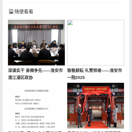
随便看看
深谋实干 奋楫争先——淮安市
致敬耕耘 礼赞师者——淮安市
清江浦区政协
一院2025