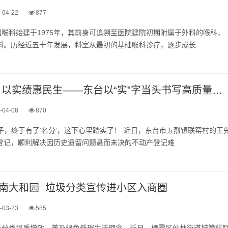
-04-22
877
喉科始建于1975年，其前身可追溯至医院建院初期附属于外科的喉科，
成科。历经近五十年发展，科室从最初的基础喉科诊疗，逐步成长
以实干践初心 以实绩惠民生——东台以“实”字当头书写高质量发展新答卷
-04-08
870
子，终于有了‘名分’，这下心里踏实了！”近日，东台市五烈镇联窑村的王
 上登记，顺利解决因历史遗留问题悬而未决的不动产登记难
南大和园 垃圾分类宣传进小区入商圈
-03-23
585