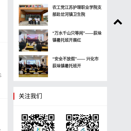
农工党江苏护理职业学院支
部赴岔河镇卫生院
“万水千山只等闲”——荻垛
镇暑托班开展红
“安全不放假”—— 兴化市
荻垛镇暑托班开
先
关注我们