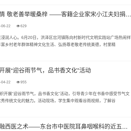
跨越鄂苏传温情 敬老善举暖桑梓 ——客籍企业家宋小江夫妇捐资5.6万元关爱岔河镇陈向村80岁以
-06-22
629
浸润人心。6月20日，洪泽区岔河镇陈向村新时代文明实践站广场热闹祥
丰富乡村老年群体精神文化生活、弘扬尊老敬老传统美德，村里精
开展“迎谷雨节气，品书香文化”活动
-04-22
955
组织开展“迎谷雨节气，品书香文化”活动，引导青少年在书香中感受节气文
优秀传统文化的魅力。活动现场，学生集中观看谷雨视频，了解谷
守中医之本，融西医之术——东台市中医院耳鼻咽喉科的近五十年传承与跨越