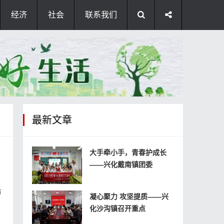
经济
社会
联系我们
最新文章
大手牵小手，青春护成长
——兴化戴南镇团委
市
凝心聚力 攻坚提质——兴
化沙沟镇召开重点