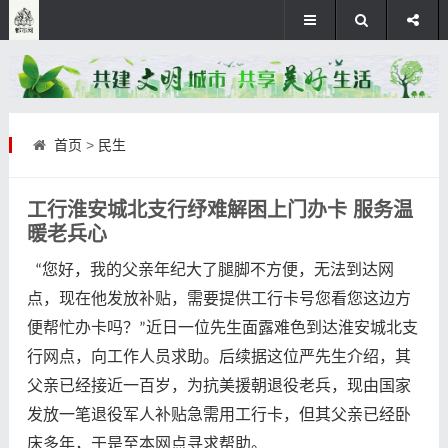
首页
>
民生
工行淮安城北支行纾难解困上门办卡 服务温
暖老兵心
您好，我的父亲年纪大了腿脚不方便，无法到达网
“
点，现在他发放补贴，需要提供工行卡号您看您这边方
便帮忙办卡吗？
近日一位先生面露难色到达
淮安城北支
”
行
网点，向工作人员求助。后续据这位严先生介绍，其
父亲已经接近一百岁，为抗美援朝退役老兵，现由国家
发放一笔退役军人补贴急需用工行卡，但其父亲已经卧
床多年，于是至本网点寻求帮助。