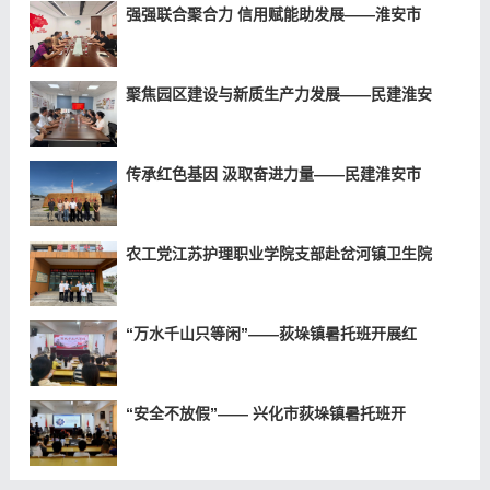
强强联合聚合力 信用赋能助发展——淮安市
聚焦园区建设与新质生产力发展——民建淮安
传承红色基因 汲取奋进力量——民建淮安市
农工党江苏护理职业学院支部赴岔河镇卫生院
“万水千山只等闲”——荻垛镇暑托班开展红
“安全不放假”—— 兴化市荻垛镇暑托班开