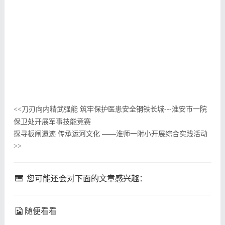
刀刃向内精武强能 筑牢保护医患安全钢铁长城---淮安市一院
<<
保卫处开展军事技能竞赛
探寻板闸遗迹 传承运河文化 ——淮师一附小开展综合实践活动
>>
您可能还会对下面的文章感兴趣：
随便看看