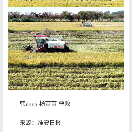
韩晶晶 杨苗苗 曹政
来源：淮安日报