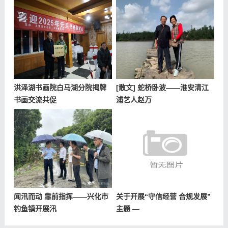
洪泽湖书画院白马湖分院揭牌
[散文] 蛇桥卧波——淮安清江
书画交流共促
浦艺人赵万
闻汛而动 靠前指挥——兴化市
关于开展“守信经营 合规发展”
钓鱼镇开展汛
主题 —