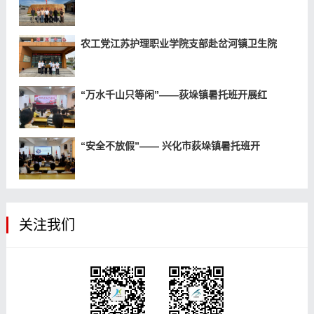
农工党江苏护理职业学院支部赴岔河镇卫生院
“万水千山只等闲”——荻垛镇暑托班开展红
“安全不放假”—— 兴化市荻垛镇暑托班开
关注我们