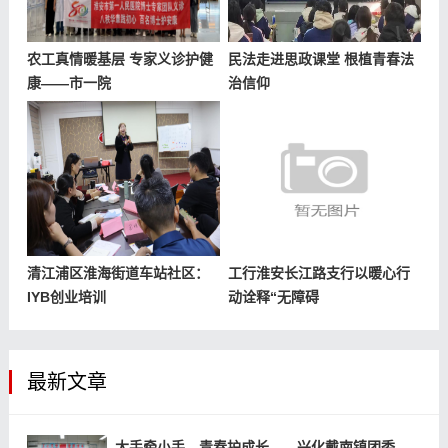
农工真情暖基层 专家义诊护健
民法走进思政课堂 根植青春法
康——市一院
治信仰
清江浦区淮海街道车站社区：
工行淮安长江路支行以暖心行
IYB创业培训
动诠释“无障碍
最新文章
大手牵小手，青春护成长——兴化戴南镇团委