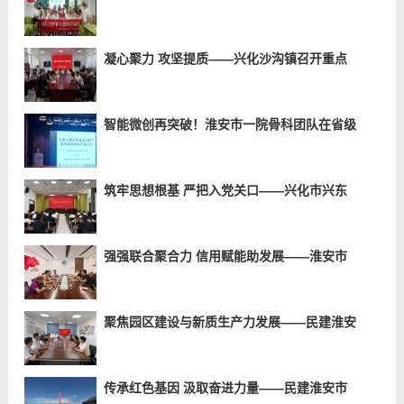
凝心聚力 攻坚提质——兴化沙沟镇召开重点
智能微创再突破！淮安市一院骨科团队在省级
筑牢思想根基 严把入党关口——兴化市兴东
强强联合聚合力 信用赋能助发展——淮安市
聚焦园区建设与新质生产力发展——民建淮安
传承红色基因 汲取奋进力量——民建淮安市