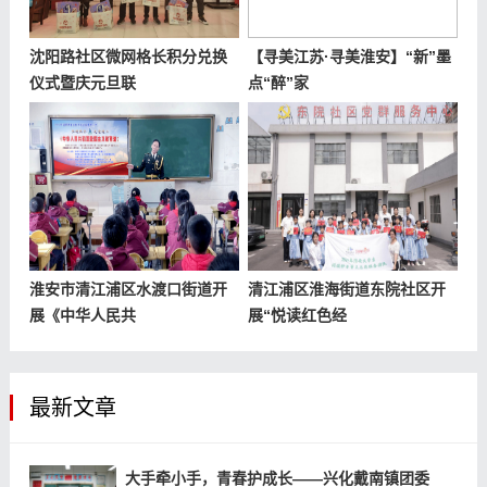
沈阳路社区微网格长积分兑换
【寻美江苏·寻美淮安】“新”墨
仪式暨庆元旦联
点“醉”家
淮安市清江浦区水渡口街道开
清江浦区淮海街道东院社区开
展《中华人民共
展“悦读红色经
最新文章
大手牵小手，青春护成长——兴化戴南镇团委