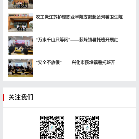
农工党江苏护理职业学院支部赴岔河镇卫生院
“万水千山只等闲”——荻垛镇暑托班开展红
“安全不放假”—— 兴化市荻垛镇暑托班开
关注我们