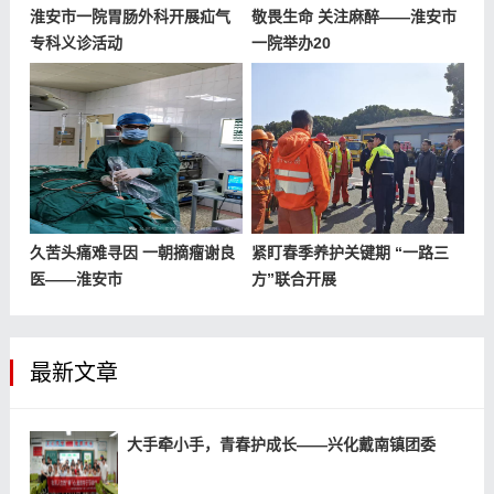
淮安市一院胃肠外科开展疝气
敬畏生命 关注麻醉——淮安市
专科义诊活动
一院举办20
久苦头痛难寻因 一朝摘瘤谢良
紧盯春季养护关键期 “一路三
医——淮安市
方”联合开展
最新文章
大手牵小手，青春护成长——兴化戴南镇团委