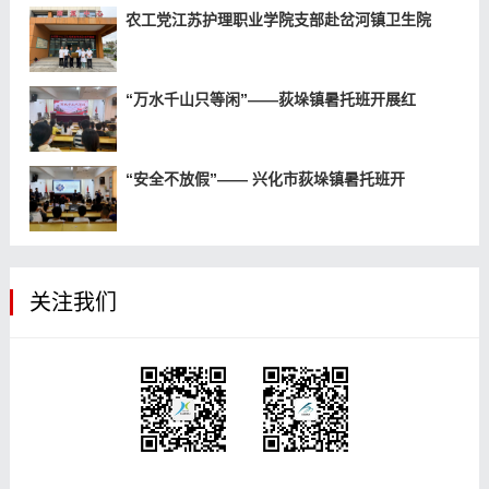
农工党江苏护理职业学院支部赴岔河镇卫生院
“万水千山只等闲”——荻垛镇暑托班开展红
“安全不放假”—— 兴化市荻垛镇暑托班开
关注我们