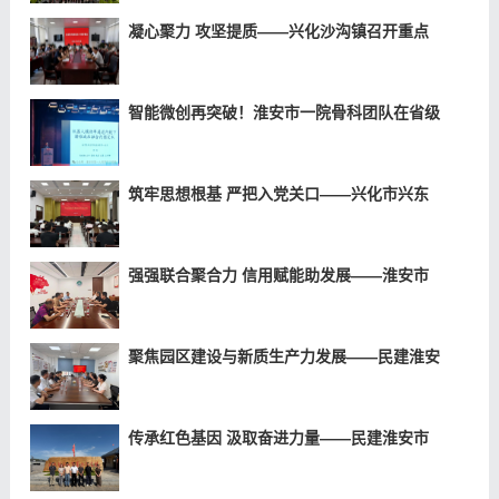
凝心聚力 攻坚提质——兴化沙沟镇召开重点
智能微创再突破！淮安市一院骨科团队在省级
筑牢思想根基 严把入党关口——兴化市兴东
强强联合聚合力 信用赋能助发展——淮安市
聚焦园区建设与新质生产力发展——民建淮安
传承红色基因 汲取奋进力量——民建淮安市