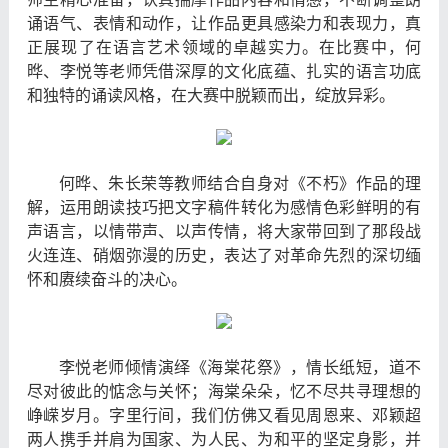
诵语气、表情和动作，让作品更具感染力和表现力，真
正展现了在语言艺术领域的卓越实力。在比赛中，何
晔、李悦等老师凭借深厚的文化底蕴、扎实的语言功底
和独特的诵读风格，在大赛中脱颖而出，绽放异彩。
何晔、朱长荣等教师结合自身对《不朽》作品的理
解，运用朗读技巧把文字稿件转化为感情色彩鲜明的有
声语言，以情带声、以声传情，将大家带回到了那段战
火连连、硝烟弥漫的历史，表达了对革命先烈的深切缅
怀和赓续奋斗的决心。
李悦老师倾情演绎《海棠花祭》，情长纸短，道不
尽对彼此的惦念与关怀；海棠朵朵，忆不尽共寻理想的
峥嵘岁月。字里行间，我们仿佛又看见周恩来、邓颖超
两人携手并肩为国家、为人民、为和平的坚定身影，并