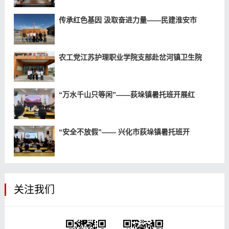
传承红色基因 汲取奋进力量——民建淮安市
农工党江苏护理职业学院支部赴岔河镇卫生院
“万水千山只等闲”——荻垛镇暑托班开展红
“安全不放假”—— 兴化市荻垛镇暑托班开
关注我们