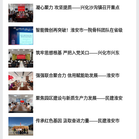
凝心聚力 攻坚提质——兴化沙沟镇召开重点
智能微创再突破！淮安市一院骨科团队在省级
筑牢思想根基 严把入党关口——兴化市兴东
强强联合聚合力 信用赋能助发展——淮安市
聚焦园区建设与新质生产力发展——民建淮安
传承红色基因 汲取奋进力量——民建淮安市