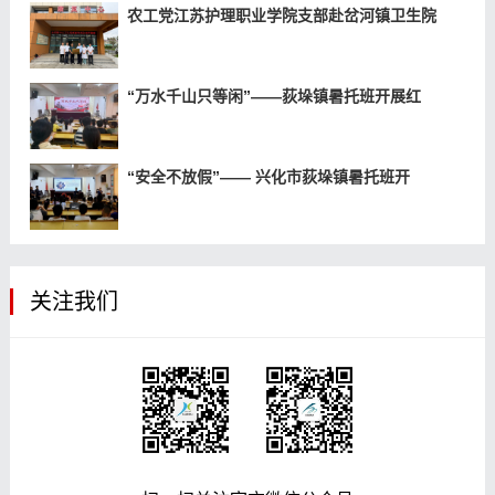
农工党江苏护理职业学院支部赴岔河镇卫生院
“万水千山只等闲”——荻垛镇暑托班开展红
“安全不放假”—— 兴化市荻垛镇暑托班开
关注我们