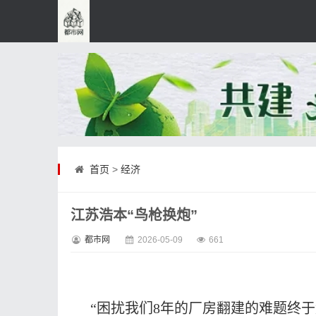
首页
>
经济
江苏浩本“鸟枪换炮”
都市网
2026-05-09
661
“困扰我们8年的厂房翻建的难题终于