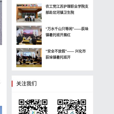
农工党江苏护理职业学院支
部赴岔河镇卫生院
“万水千山只等闲”——荻垛
镇暑托班开展红
“安全不放假”—— 兴化市
荻垛镇暑托班开
业
关注我们