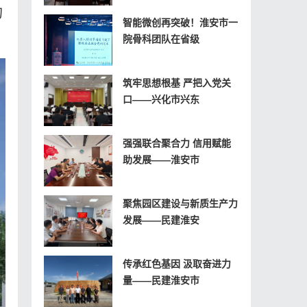
的
智能微创再突破！淮安市一
院骨科团队在省级
筑牢思想根基 严把入党关
口——兴化市兴东
强强联合聚合力 信用赋能
助发展——淮安市
聚焦园区建设与新质生产力
发展——民建淮安
传承红色基因 汲取奋进力
量——民建淮安市