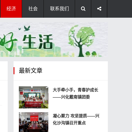
经济
社会
联系我们
最新文章
大手牵小手，青春护成长
——兴化戴南镇团委
凝心聚力 攻坚提质——兴
化沙沟镇召开重点