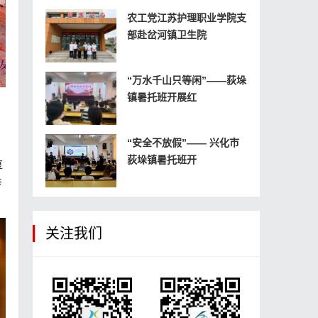
农工党江苏护理职业学院支
部赴岔河镇卫生院
“万水千山只等闲”——荻垛
镇暑托班开展红
“安全不放假”—— 兴化市
荻垛镇暑托班开
厚
传
关注我们