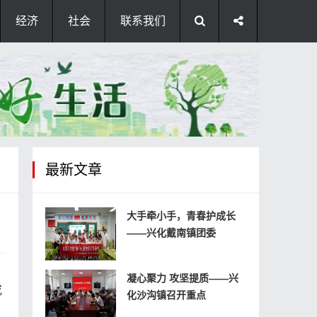
经济
社会
联系我们
最新文章
大手牵小手，青春护成长
——兴化戴南镇团委
凝心聚力 攻坚提质——兴
成
化沙沟镇召开重点